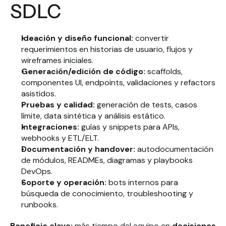
SDLC
Ideación y diseño funcional:
 convertir 
requerimientos en historias de usuario, flujos y 
wireframes iniciales.
Generación/edición de código:
 scaffolds, 
componentes UI, endpoints, validaciones y refactors 
asistidos.
Pruebas y calidad:
 generación de tests, casos 
límite, data sintética y análisis estático.
Integraciones:
 guías y snippets para APIs, 
webhooks y ETL/ELT.
Documentación y handover:
 autodocumentación 
de módulos, READMEs, diagramas y playbooks 
DevOps.
Soporte y operación:
 bots internos para 
búsqueda de conocimiento, troubleshooting y 
runbooks.
Beneficio clave:
 más tiempo del equipo en 
decisiones 